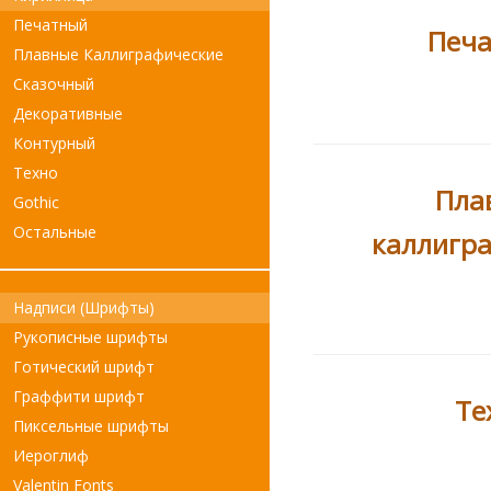
Печатный
Печ
Плавные Каллиграфические
Сказочный
Декоративные
Контурный
Техно
Пла
Gothic
Остальные
каллигр
Надписи (Шрифты)
Рукописные шрифты
Готический шрифт
Граффити шрифт
Те
Пиксельные шрифты
Иероглиф
Valentin Fonts