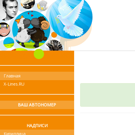
Главная
X-Lines.RU
ВАШ АВТОНОМЕР
НАДПИСИ
Кириллица