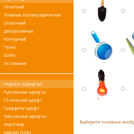
Печатный
Плавные Каллиграфические
Сказочный
Декоративные
Контурный
Техно
Gothic
Остальные
Надписи (Шрифты)
Рукописные шрифты
Готический шрифт
Граффити шрифт
Пиксельные шрифты
Выберите основное изоб
Иероглиф
Valentin Fonts