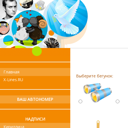
Главная
Выберите бегунок:
X-Lines.RU
ВАШ АВТОНОМЕР
НАДПИСИ
Кириллица