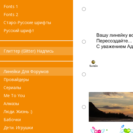
Fonts 1
Fonts 2
Старо-Русские шрифты
Русский шрифт
Глиттер (Glitter) Надпись
Линейки Для Форумов
Провайдеры
Сериалы
Me To You
Алмазы
Люди. Жизнь :)
Бабочки
Дети. Игрушки