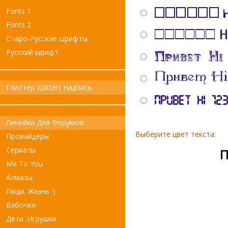
Fonts 1
Fonts 2
Старо-Русские шрифты
Русский шрифт
Глиттер (Glitter) Надпись
Линейки Для Форумов
Выберите цвет текста:
Провайдеры
Сериалы
П
Me To You
Алмазы
Люди. Жизнь :)
Бабочки
Дети. Игрушки