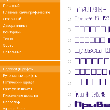
Печатный
Плавные Каллиграфические
Сказочный
Декоративные
Контурный
Техно
Gothic
Остальные
Надписи (Шрифты)
Рукописные шрифты
Готический шрифт
Граффити шрифт
Пиксельные шрифты
Иероглиф
Valentin Fonts