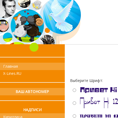
Главная
X-Lines.RU
Выберите Шрифт:
ВАШ АВТОНОМЕР
НАДПИСИ
Кириллица